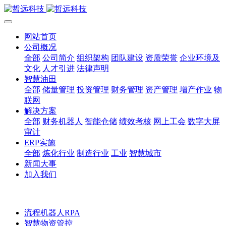
网站首页
公司概况
全部
公司简介
组织架构
团队建设
资质荣誉
企业环境及
文化
人才引进
法律声明
智慧油田
全部
储量管理
投资管理
财务管理
资产管理
增产作业
物
联网
解决方案
全部
财务机器人
智能仓储
绩效考核
网上工会
数字大屏
审计
ERP实施
全部
炼化行业
制造行业
工业
智慧城市
新闻大事
加入我们
流程机器人RPA
智慧物资管控