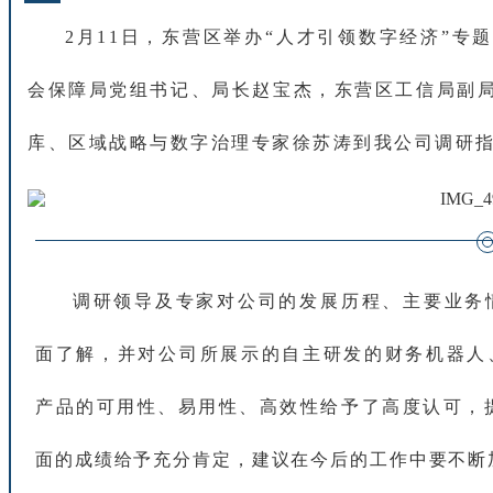
2
月
1
1
日
，
东
营
区
举
办
“
人
才
引
领
数
字
经
济
”
专
会
保
障
局
党
组
书
记
、
局
长
赵
宝
杰
，
东
营
区
工
信
局
副
库
、
区
域
战
略
与
数
字
治
理
专
家
徐
苏
涛
到
我
公
司
调
研
调
研
领
导
及
专
家
对
公
司
的
发
展
历
程
、
主
要
业
务
面
了
解
，
并
对
公
司
所
展
示
的
自
主
研
发
的
财
务
机
器
人
产
品
的
可
用
性
、
易
用
性
、
高
效
性
给
予
了
高
度
认
可
，
面
的
成
绩
给
予
充
分
肯
定
，
建
议
在
今
后
的
工
作
中
要
不
断