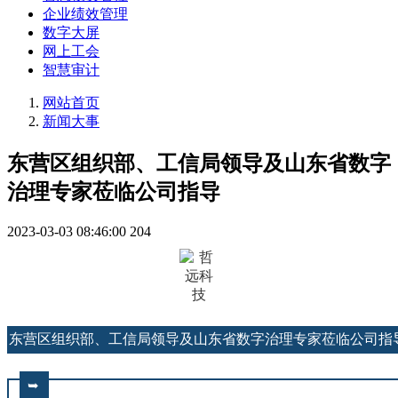
企业绩效管理
数字大屏
网上工会
智慧审计
网站首页
新闻大事
东营区组织部、工信局领导及山东省数字
治理专家莅临公司指导
2023-03-03 08:46:00
204
东
营
区
组
织
部
、
工
信
局
领
导
及
山
东
省
数
字
治
理
专
家
莅
临
公
司
指
➥