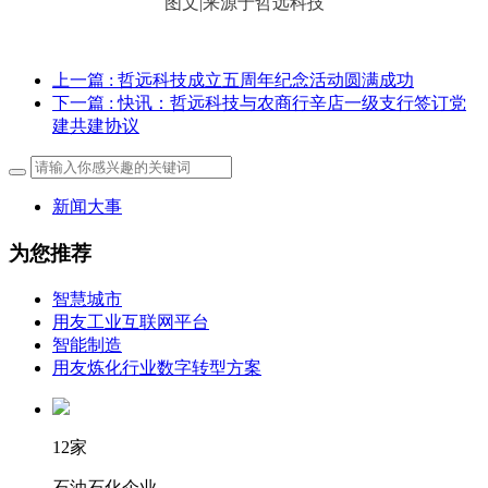
图
文
|
来
源
于
哲
远
科
技
上一篇
: 哲远科技成立五周年纪念活动圆满成功
下一篇
: 快讯：哲远科技与农商行辛店一级支行签订党
建共建协议
新闻大事
为您推荐
智慧城市
用友工业互联网平台
智能制造
用友炼化行业数字转型方案
12家
石油石化企业