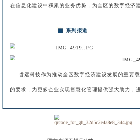
在
信
息
化
建
设
中
积
累
的
业
务
优
势
，
为
全
区
的
数
字
经
济
系
列
报
道
哲
远
科
技
作
为
推
动
全
区
数
字
经
济
建
设
发
展
的
重
要
的
要
求
，
为
更
多
企
业
实
现
智
慧
化
管
理
提
供
强
大
助
力
，