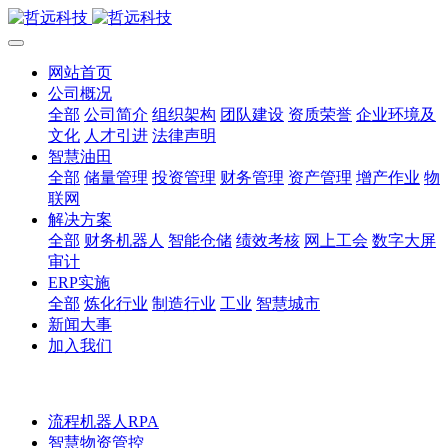
网站首页
公司概况
全部
公司简介
组织架构
团队建设
资质荣誉
企业环境及
文化
人才引进
法律声明
智慧油田
全部
储量管理
投资管理
财务管理
资产管理
增产作业
物
联网
解决方案
全部
财务机器人
智能仓储
绩效考核
网上工会
数字大屏
审计
ERP实施
全部
炼化行业
制造行业
工业
智慧城市
新闻大事
加入我们
流程机器人RPA
智慧物资管控