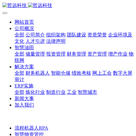
网站首页
公司概况
全部
公司简介
组织架构
团队建设
资质荣誉
企业环境及
文化
人才引进
法律声明
智慧油田
全部
储量管理
投资管理
财务管理
资产管理
增产作业
物
联网
解决方案
全部
财务机器人
智能仓储
绩效考核
网上工会
数字大屏
审计
ERP实施
全部
炼化行业
制造行业
工业
智慧城市
新闻大事
加入我们
流程机器人RPA
智慧物资管控